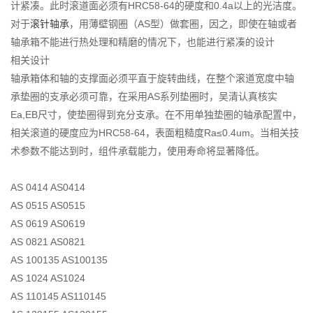
计紧凑。此时滚道面必须有HRC58-64的硬度和0.4a以上的光洁度。
对于
滚针轴承
，用薄壁钢圈（AS型）做套圈，因之，即使在轴或者
轴承箱不能进行热处理和精磨的情况下，也能进行紧凑的设计
相关设计
轴承箱体和轴的支撑面必须平直于旋转曲线，在整个滚道宽度中轴
承垫圈的支承必须可靠，在采用AS系列垫圈时，吴清认真核实
Ea,EB尺寸，使垫圈得到充分支承。在不用单独垫圈的轴承配置中，
相关滚道的硬度应为HRC58-64，表面粗糙度Ra≤0.4um。当相关技
术参数不能达到时，组件承载能力，使用寿命将显著降低。
AS 0414 AS0414
AS 0515 AS0515
AS 0619 AS0619
AS 0821 AS0821
AS 100135 AS100135
AS 1024 AS1024
AS 110145 AS110145